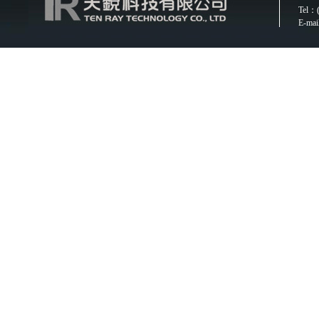
Tel：(
E-mai